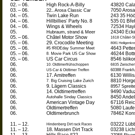
02. – 06.
High Rock-A-Billy
43820 Cala
03. – 06.
7050 Arosa
22.. Arosa Classic Car
04. – 05.
Twin Lake Run
243 35
Höö
04. – 06.
Hillbillies' Party No. 8
535 01
Bře
04. – 06.
Wings & Wheels
72534 Hay
05.
24340 Ecke
Hubraum, strand & Meer
05. – 06.
Châtel
Motor Show
1618
Châtel
-S
05. – 06.
29. Crocodile Meeting
8081 Heiligenk
05. – 06.
4643 Pette
#5
fRIDEday
Summer Meet
05. – 06.
46244 Bott
8. Movie Park US Car Show
05. – 06.
US Car Circus
8546
Isliko
06.
10. Oldtimerfrühschoppen
6835 Zwischen
06.
60388 Frankf
US-Car & Oldtimer Treffen
06.
17. Amitreffen
6130 Willi
06.
8810 Horg
7. Big Cruising Lake
Zurich
06.
9. Lägern Classics
8957 Spreit
06.
14. Oldtimertreffen
9490 Vaduz
06.
8450 Andel
Autohalle
Sinday
Classics
06.
American Vintage Day
67116
Reic
06.
Oldtimertreffen
5080
Laufe
06.
Oldtimerbrunch
78462 Kon
11. – 12.
03222
Lüb
Hindenberg
Dirt rack Races
11. – 12.
18. Massen Dirt Track
03238
Lich
11. – 13.
Hills Race #22