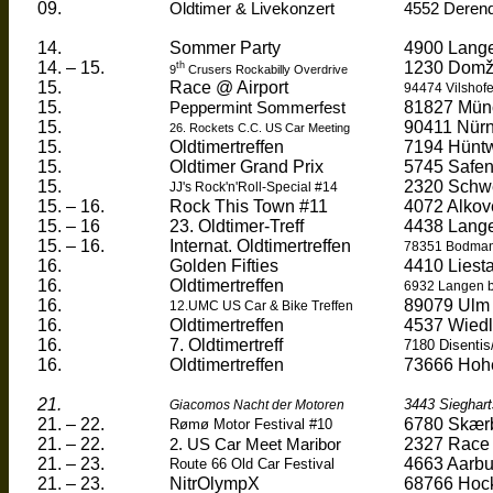
09.
Oldtimer & Livekonzert
4552 Deren
14.
Sommer Party
4900
Lange
14. – 15.
1230
Domž
th
9
Crusers
Rockabilly Overdrive
15.
Race @ Airport
94474
Vilshof
15.
81827 Mün
Peppermint Sommerfest
15.
90411 Nür
26. Rockets C.C. US Car Meeting
15.
Oldtimertreffen
7194
Hünt
15.
Oldtimer
Grand Prix
5745
Safen
15.
2320
Schw
JJ's
Rock'n'Roll
-Special #14
15. – 16.
Rock This Town #11
4072
Alkov
15. – 16
23. Oldtimer-Treff
4438
Lang
15. – 16.
Internat.
Oldtimertreffen
78351 Bodman
16.
Golden Fifties
4410
Liesta
16.
Oldtimertreffen
6932 Langen
16.
89079 Ulm
12.UMC US Car & Bike Treffen
16.
Oldtimertreffen
4537
Wiedl
16.
7.
Oldtimertreff
7180
Disentis
16.
Oldtimertreffen
73666
Hoh
21.
3443
Sieghart
Giacomos
Nacht der
Motoren
21. – 22.
6780
Skær
Rømø Motor Festival #10
21. – 22.
2327 Race
2. US Car Meet Maribor
21. – 23.
4663
Aarbu
Route 66 Old Car Festival
21. – 23.
NitrOlympX
68766 Hoc