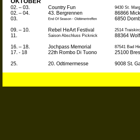
OKTOBER
02. – 03.
Country Fun
9430 St. Marg
02. – 04.
43.
Bergrennen
86866
Mic
03.
6850
Dornb
End Of Season -
Oldtimertreffen
09. – 10.
Rebel
HeArt
Festival
2514
Traiskir
11.
88364
Wol
Saison Abschluss Picknick
16. – 18.
Jochpass
Memorial
87541 Bad Hi
17. - 18
22th Rombo Di
Tuono
25100 Bresc
25.
20.
Odtimermesse
9008 St. G