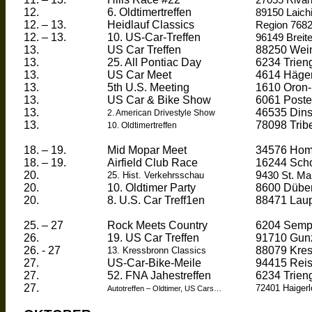
27055
Riva
12.
6.
Oldtimertreffen
89150 Laich
12. – 13.
Heidlauf
Classics
Region 768
12. – 13.
10. US-Car-Treffen
96149 Breit
13.
US Car Treffen
88250 Wei
13.
25. All Pontiac Day
6234 Trien
13.
US Car Meet
4614 Hägen
13.
5th U.S. Meeting
1610 Oron-
13.
US Car
& Bike Show
6061 Poster
13.
46535 Dins
2. American
Drivestyle
Show
13.
78098 Trib
10. Oldtimertreffen
18. – 19.
Mid Mopar Meet
34576 Ho
18. – 19.
Airfield Club Race
16244
Scho
20.
9
25. Hist.
Verkehrsschau
430 St. Ma
20.
10.
Oldtimer
Party
8600
Dübe
20.
8. U.S. Car Treff1en
88471
Lau
25. – 27
Rock Meets Country
6204
Semp
26.
19. US Car Treffen
91710
Gun
26. - 27
88079
Kre
13.
Kressbronn
Classics
27.
US-Car-Bike-Meile
94415
Rei
27.
52. FNA
Jahestreffen
6234
Trien
27.
72401
Haiger
Autotreffen
–
Oldtimer
, US Cars…