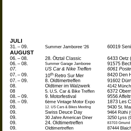
JULI
31. – 09.
60019
Seni
Summer Jamboree ‘26
AUGUST
06. – 08.
28.
Ötztal
Classic
6433
Oetz
06. – 08.
91575
Bec
Summer Garage Jamboree
07.
US Car & Nike Treffen
6061
Poste
th
07. – 09.
8420 Den 
10
Retro Sur Mer
07. – 09.
8.
Oldtimertreffen
91602
Dür
08.
Oldtimer
im
Walzwerk
4142
Münch
08
6372 Obern
5. U.S. Car & Bike Treffen
08. – 09.
9.
Motorfestival
9556
Affel
08. – 09.
1873 Les
C
6ème Vintage Motor Expo
09.
9430 St. Ma
12. US Cars & Bikes Meeting
09.
Swiss Deuce Day
9464
Rüthi
(
09.
30 Jahre American Diner
3250 Lyss 
09.
24.
Oldtimertreffen
83703 Gmund 
09.
Oldtimertreffen
87444
Blaic