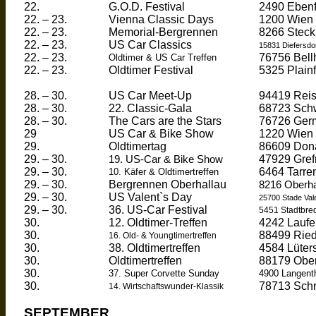
22.
G.O.D. Festival
2490
Ebenf
22. – 23.
Vienna Classic Days
1200 Wien 
22. – 23.
Memorial-
Bergrennen
8266
Steck
22. – 23.
US Car Classics
15831
Diefersdo
22. – 23.
76756
Bell
Oldtimer
& US Car Treffen
22. – 23.
Oldtimer
Festival
5325
Plain
28. – 30.
US Car Meet-Up
94419
Rei
28. – 30.
22. Classic-Gala
68723
Sch
28. – 30.
The Cars are the Stars
76726
Ger
29
US Car & Bike Show
1220 Wien 
29.
Oldtimertag
86609
Don
29. – 30.
47929 Gref
19. US-Car & Bike Show
29. – 30.
6464 Tarre
10.
Käfer
&
Oldtimertreffen
29. – 30.
Bergrennen
Oberhallau
8216
Oberha
29. – 30.
US Valent`s Day
25700 Stade
Val
29. – 30.
36. US-Car Festival
5451
Stadtbre
30.
12.
Oldtimer
-Treffen
4242
Laufe
30.
88499
Ried
16. Old- &
Youngtimertreffen
30.
38.
Oldtimertreffen
4584
Lüter
30.
Oldtimertreffen
88179 Ober
30.
37. Super Corvette Sunday
4900 Langent
30.
78713 Sch
14. Wirtschaftswunder-Klassik
SEPTEMBER