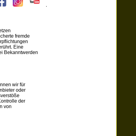
.
etzen
icherte fremde
rpflichtungen
rührt. Eine
Bei Bekanntwerden
nnen wir für
nbieter oder
sverstöße
ontrolle der
en von